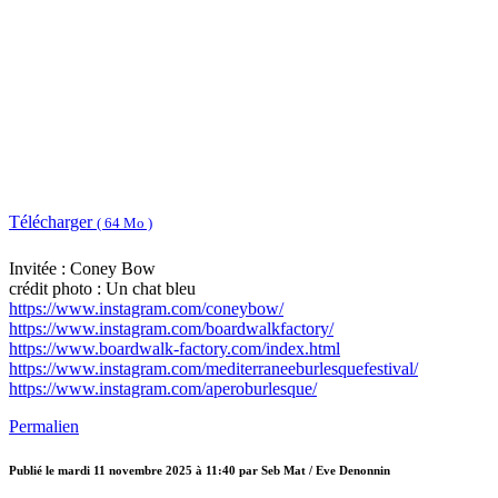
Télécharger
( 64 Mo )
Invitée : Coney Bow
crédit photo : Un chat bleu
https://www.instagram.com/coneybow/
https://www.instagram.com/boardwalkfactory/
https://www.boardwalk-factory.com/index.html
https://www.instagram.com/mediterraneeburlesquefestival/
https://www.instagram.com/aperoburlesque/
Permalien
Publié le
mardi 11 novembre 2025 à 11:40
par Seb Mat / Eve Denonnin